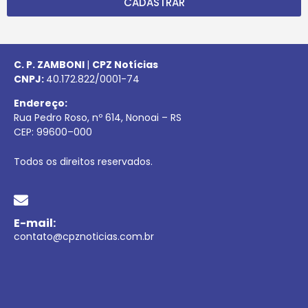
CADASTRAR
C. P. ZAMBONI
|
CPZ Notícias
CNPJ:
40.172.822/0001-74
Endereço:
Rua Pedro Roso, nº 614, Nonoai – RS
CEP:
99600
–
000
Todos os direitos reservados.
E-mail:
contato@cpznoticias.com.br