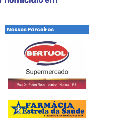
or homicídio em
Nossos Parceiros