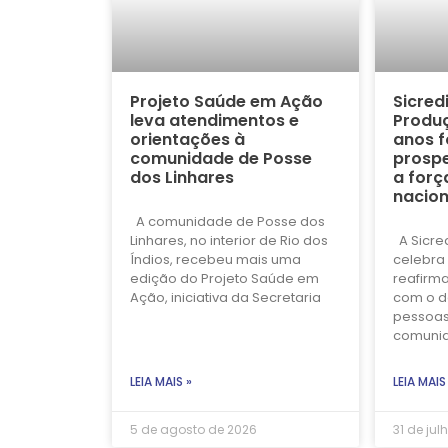
Projeto Saúde em Ação
Sicred
leva atendimentos e
Produç
orientações à
anos f
comunidade de Posse
prospe
dos Linhares
a forç
nacion
A comunidade de Posse dos
Linhares, no interior de Rio dos
A Sicre
Índios, recebeu mais uma
celebra 
edição do Projeto Saúde em
reafirm
Ação, iniciativa da Secretaria
com o d
pessoas
comuni
LEIA MAIS »
LEIA MAIS
5 de agosto de 2026
31 de jul