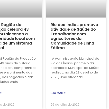
i Região da
Rio dos Índios promove
ão celebra 43
atividade de Saúde do
ortalecendo a
Trabalhador com
ridade local com
agricultores da
a de um sistema
Comunidade de Linha
al
Fátima
di Região da Produção
A Administração Municipal de
43 anos de história
Rio dos Índios, por meio da
ando seu compromisso
Secretaria Municipal de Saúde,
esenvolvimento das
realizou, no dia 28 de julho de
, dos negócios e das
2026, uma atividade
dades onde
 »
LEIA MAIS »
ho de 2026
29 de julho de 2026