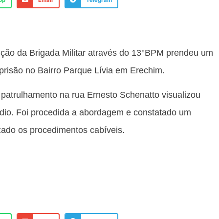
pp
Email
Telegram
nição da Brigada Militar através do 13°BPM prendeu um
isão no Bairro Parque Lívia em Erechim.
 patrulhamento na rua Ernesto Schenatto visualizou
ídio. Foi procedida a abordagem e constatado um
zado os procedimentos cabíveis.