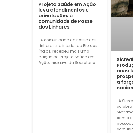
Projeto Saúde em Ação
leva atendimentos e
orientações à
comunidade de Posse
dos Linhares
A comunidade de Posse dos
Linhares, no interior de Rio dos
Índios, recebeu mais uma
edição do Projeto Saúde em
Sicred
Ação, iniciativa da Secretaria
Produç
anos f
prospe
a forç
nacion
A Sicre
celebra 
reafirm
com o d
pessoas
comuni