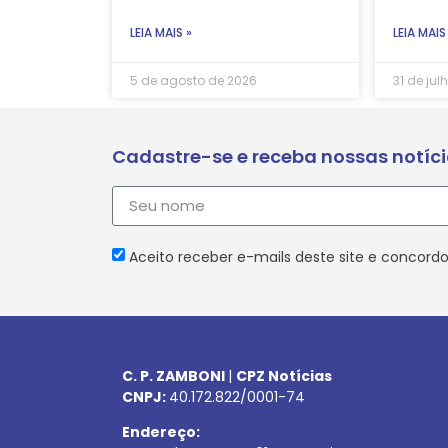
LEIA MAIS »
LEIA MAIS
5 de agosto de 2026
31 de jul
Cadastre-se e receba nossas notíc
Aceito receber e-mails deste site e concordo
C. P. ZAMBONI
|
CPZ Notícias
CNPJ:
40.172.822/0001-74
Endereço: