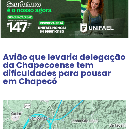
Avião que levaria delegação
da Chapecoense tem
dificuldades para pousar
em Chapecó