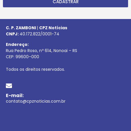
CADASTRAR
C. P. ZAMBONI
|
CPZ Notícias
CNPJ:
40.172.822/0001-74
Endereço:
Rua Pedro Roso, nº 614, Nonoai – RS
CEP:
99600
–
000
Todos os direitos reservados.
E-mail:
contato@cpznoticias.com.br