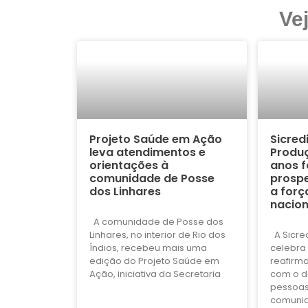
Ve
Projeto Saúde em Ação
Sicred
leva atendimentos e
Produç
orientações à
anos f
comunidade de Posse
prospe
dos Linhares
a forç
nacion
A comunidade de Posse dos
Linhares, no interior de Rio dos
A Sicre
Índios, recebeu mais uma
celebra 
edição do Projeto Saúde em
reafirm
Ação, iniciativa da Secretaria
com o d
pessoas
comuni