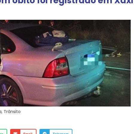
om óbito foi registrado em Xax
a
,
Trânsito