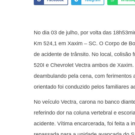
Facebook
Telegram
WhatsA
No dia 03 de julho, por volta das 18h53m
Km 524,1 em Xaxim – SC. O Corpo de Bomb
de acidente de trânsito. No local, colisã
520I e Chevrolet Vectra ambos de Xaxim.
deambulando pela cena, com ferimentos 
orientado foi conduzido pelos familiares ao
No veículo Vectra, carona no banco diante
referindo dor na coluna vertebral e escori
acidente. Vítima encarcerada, foi feita a
repassada para a unidade avançada do SA