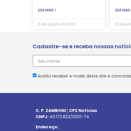
LEIA MAIS »
LEIA MAIS
5 de agosto de 2026
31 de jul
Cadastre-se e receba nossas notíc
Aceito receber e-mails deste site e concordo
C. P. ZAMBONI
|
CPZ Notícias
CNPJ:
40.172.822/0001-74
Endereço: