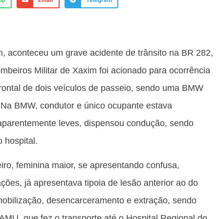
pp
Email
Telegram
in, aconteceu um grave acidente de trânsito na BR 282,
eiros Militar de Xaxim foi acionado para ocorrência
o frontal de dois veículos de passeio, sendo uma BMW
 Na BMW, condutor e único ocupante estava
aparentemente leves, dispensou condução, sendo
 hospital.
iro, feminina maior, se apresentando confusa,
ações, já apresentava tipoia de lesão anterior ao do
 imobilização, desencarceramento e extração, sendo
MU, que fez o transporte até o Hospital Regional do