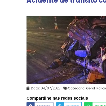
Acidente de trânsito c
Data:
04/07/2023
Categoria:
Geral
,
Políci
Compartilhe nas redes sociais